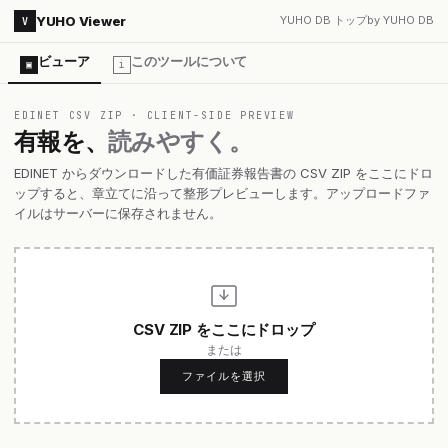
YUHO DB トップ
by YUHO DB
YUHO Viewer
V
ビューア
このツールについて
▣
i
EDINET CSV ZIP · CLIENT-SIDE PREVIEW
有報を、
読みやすく。
EDINET からダウンロードした有価証券報告書の CSV ZIP をここにドロ
ップすると、章立てに沿って整形プレビューします。アップロードファ
イルはサーバーに保存されません。
CSV ZIP をここにドロップ
または
ファイルを選択