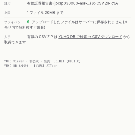
有価証券報告書 (jpcrp030000-asr-...) の CSV ZIP のみ
対応
1 ファイル 20MB まで
上限
🔒
アップロードしたファイルはサーバーに保存されません (メ
プライバシー
モリ内で解析後すぐ破棄)
有報の CSV ZIP は
YUHO DB で検索 → CSV ダウンロード
から
入手
取得できます
YUHO Viewer · 非公式 · 出典: EDINET (PDL1.0)
YUHO DB (検索)
·
INVEST AITech